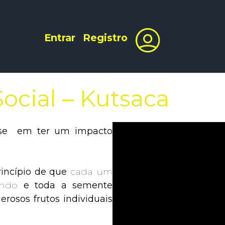
Entrar
Registro
ocial – Kutsaca
se em ter um impacto
rincípio de que
cada um
undo
e toda a semente
rosos frutos individuais